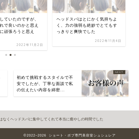
はとにかく気持ちよ
美容室選びに迷ってる方はぜひ
自
弱も絶妙でとてもす
一度伺ってみて欲しいで
や
快でした
す！！！
て
た
2022年11月4日
2022年11月3日
い
初めて挑戦するスタイルで不
さ
安でしたが、丁寧な面談で私
の伝えたい内容を綿密...
はなくヘッドスパに集中してくれて本当に癒やしの時間でした
2022–2026 ショート・ボブ専門美容室シュシュレア