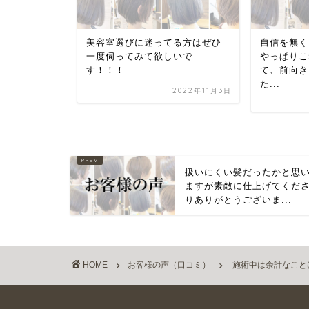
る方はぜひ
自信を無くしていたのですが、
ヘッドスパ
いで
やっぱりこれで良いのかと思え
く、力の強
て、前向きに頑張ろうと思え
っきりと爽
た...
2022年11月3日
2022年11月2日
扱いにくい髪だったかと思
ますが素敵に仕上げてくだ
りありがとうございま...
HOME
お客様の声（口コミ）
施術中は余計なこと