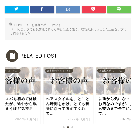
HOME
お客様の声（口コミ）
同じボブでも以前他で切った時とは全く違う、理想のふわっとした上品なボブに
して頂けました
RELATED POST
様の声（口コミ）
お客様の声（口コミ）
お客様の声（口コミ）
ッドスパも初めて体験
ヘアスタイルを、とこと
以前から気になって
ましたが、途中から眠
ん時間をかけ、とても親
お店なのですが、接
てしまうほど気持ち
身になって考えてくれ
ら技術まで全てにお
.
て...
て...
2022年11月3日
2022年11月3日
2022年1