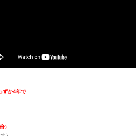
、
わずか4年で
1倍）
です）