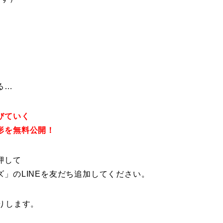
る
…
びていく
形を無料公開
！
押して
」のLINEを友だち追加してください。
りします。