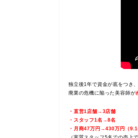
独立後1年で資金が底をつき
廃業の危機に陥った美容師
が
・直営1店舗→
3
店舗
・スタッフ1名→
8名
・
月商47万円→430万円（9.
（実質スタッフ5名での売上