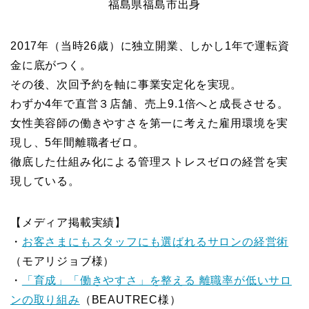
福島県福島市出身
2017年（当時26歳）に独立開業、しかし1年で運転資
金に底がつく。
その後、次回予約を軸に事業安定化を実現。
わずか4年で直営３店舗、売上9.1倍へと成長させる。
女性美容師の働きやすさを第一に考えた雇用環境を実
現し、5年間離職者ゼロ。
徹底した仕組み化による管理ストレスゼロの経営を実
現している。
【メディア掲載実績】
・
お客さまにもスタッフにも選ばれるサロンの経営術
（モアリジョブ様）
・
「育成」「働きやすさ」を整える 離職率が低いサロ
ンの取り組み
（BEAUTREC様）