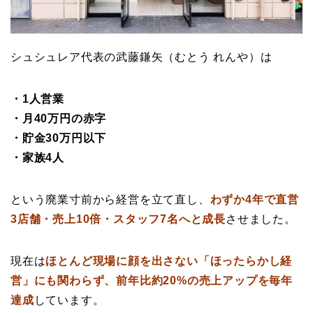
シュシュレア代表の武藤鎌矢（むとう れんや）は
・1人営業
・月40万円の赤字
・貯金30万円以下
・家族4人
という廃業寸前から経営を立て直し、
わずか4
年で直営
3店舗・売上10倍・スタッフ7名へと成長
させました。
現在は
ほとんど現場に顔を出さない「ほったらかし経
営」にも関わらず、前年比約20%の売上アップを毎年
達成
しています。